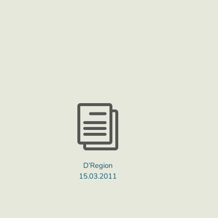
i
D’Region
15.03.2011