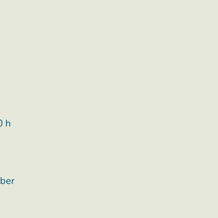
0 h
mber